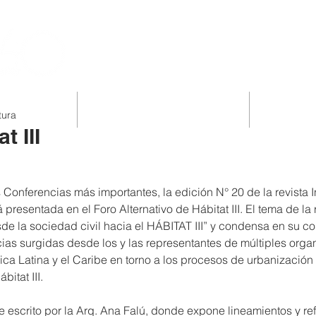
S Y CAMPAÑAS
CENTRO DE FORMACIÓN FEMINISTA
MATERIALES
tura
t III
 Conferencias más importantes, la edición N° 20 de la revista 
resentada en el Foro Alternativo de Hábitat III. El tema de la r
sde la sociedad civil hacia el HÁBITAT III” y condensa en su co
ias surgidas desde los y las representantes de múltiples orga
ca Latina y el Caribe en torno a los procesos de urbanización 
bitat III.
e escrito por la Arq. Ana Falú, donde expone lineamientos y re