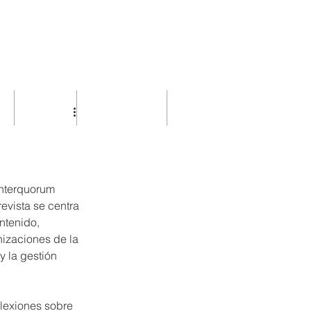
AGENDA
OBSERVATORIO
MÁS
Interquorum 
evista se centra 
ntenido, 
nizaciones de la 
y la gestión 
flexiones sobre 