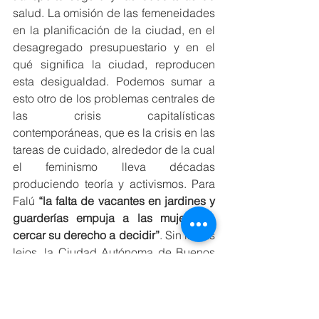
salud. La omisión de las femeneidades 
en la planificación de la ciudad, en el 
desagregado presupuestario y en el 
qué significa la ciudad, reproducen 
esta desigualdad. Podemos sumar a 
esto otro de los problemas centrales de 
las crisis capitalísticas 
contemporáneas, que es la crisis en las 
tareas de cuidado, alrededor de la cual 
el feminismo lleva décadas 
produciendo teoría y activismos. Para 
Falú 
“la falta de vacantes en jardines y 
guarderías empuja a las mujeres a 
cercar su derecho a decidir”
. Sin ir más 
lejos, la Ciudad Autónoma de Buenos 
Aires, una de las más ricas del mundo, 
no garantiza el acceso de las infancias 
de 45 días a 5 años de edad a los 