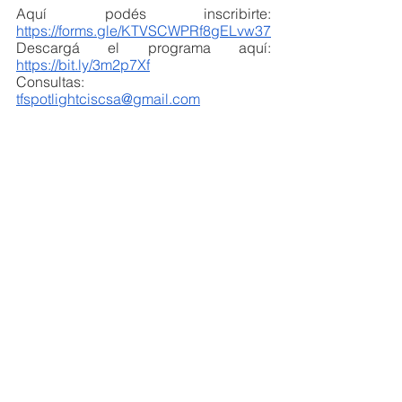
Aquí podés inscribirte: 
https://forms.gle/KTVSCWPRf8gELvw37
Descargá el programa aquí:  
https://bit.ly/3m2p7Xf
Consultas: 
tfspotlightciscsa@gmail.com