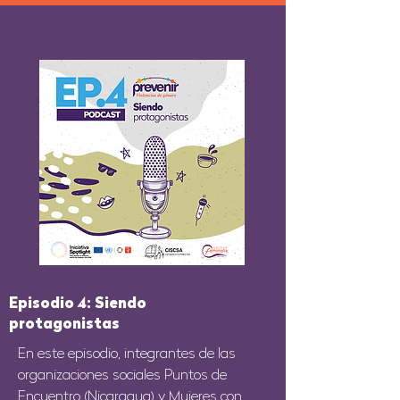
Episodio 4: Siendo
protagonistas
En este episodio, integrantes de las
organizaciones sociales Puntos de
Encuentro (Nicaragua) y Mujeres con