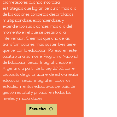
prometedores cuando incorpora
estrategias que logran perdurar más allá
de las acciones concretas desarrolladas,
multiplicándose, expandiéndose, y
extendiendo sus alcances más allá del
momento en el que se desarrolla la
intervención. Creemos que una de las
transformaciones más sostenibles tiene
que ver con la educación. Por eso, en este
capítulo analizamos el Programa Nacional
de Educación Sexual Integral, creado en
Argentina a partir de la Ley 26150, con el
propósito de garantizar el derecho a recibir
educación sexual integral en todos los
establecimientos educativos del país, de
gestión estatal y privada, en todos los
niveles y modalidades.
Escucha