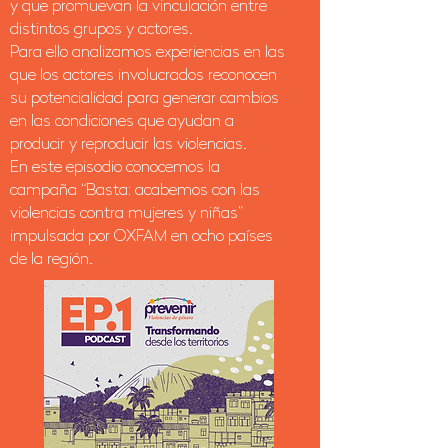
y que promuevan la vinculación entre
distintos grupos y actores.
Para ello analizamos experiencias en las
que los actores involucrados reconocen
su potencialidad para generar cambios
en las condiciones que ayudan a
producir y reproducir las violencias.
En este episodio conocemos la
campaña “Basta: acabemos con las
violencias contra mujeres y niñas”
impulsada por OXFAM en ocho países
de la región.