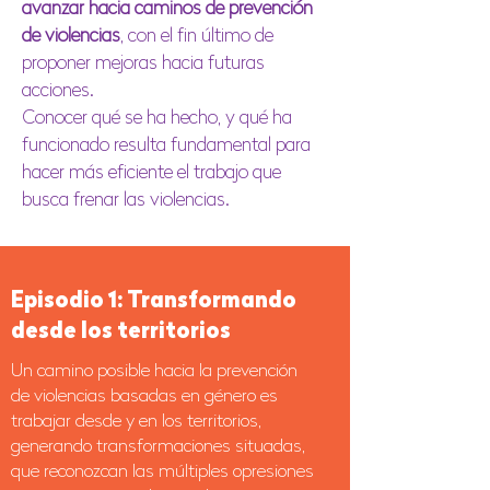
avanzar hacia caminos de prevención
de violencias
, con el fin último de
proponer mejoras hacia futuras
acciones.
Conocer qué se ha hecho, y qué ha
funcionado resulta fundamental para
hacer más eficiente el trabajo que
busca frenar las violencias.
Episodio 1: Transformando
desde los territorios
Un camino posible hacia la prevención
de violencias basadas en género es
trabajar desde y en los territorios,
generando transformaciones situadas,
que reconozcan las múltiples opresiones