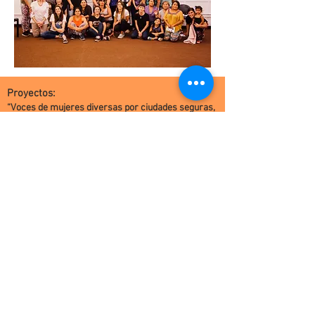
Proyectos:
“Voces de mujeres diversas por ciudades seguras,
inclusivas y sostenibles”
(2017-2019)
"Mujeres construyendo movimientos desde las
diversidades" (
2019-2020)
"Mujeres diversas y personas LBTIQ+ garantizando
la agenda por sus derechos y transformando la
vida en ciudades y territorios"
(2021-2022)
Coordinan:
Con el apoyo de: