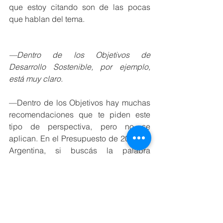
que estoy citando son de las pocas 
que hablan del tema.
—Dentro de los Objetivos de 
Desarrollo Sostenible, por ejemplo, 
está muy claro.
—Dentro de los Objetivos hay muchas 
recomendaciones que te piden este 
tipo de perspectiva, pero no se 
aplican. En el Presupuesto de 2018 de 
Argentina, si buscás la palabra 
«mujer», te aparece sólo tres veces en 
un documento de 300 páginas (risas).
—Por un lado, entiendo que en el 
trabajo de futuro no se podrán 
reemplazar aquellos puestos que 