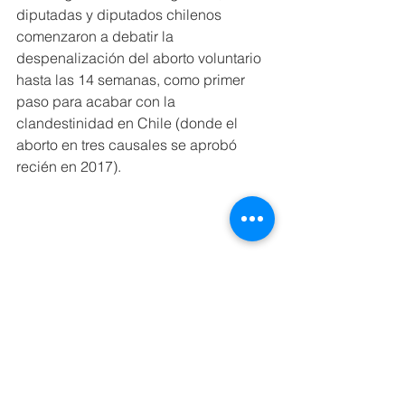
diputadas y diputados chilenos 
comenzaron a debatir la 
despenalización del aborto voluntario 
hasta las 14 semanas, como primer 
paso para acabar con la 
clandestinidad en Chile (donde el 
aborto en tres causales se aprobó 
recién en 2017).
Los territorios más rígidos en materia 
de aborto son Paraguay, Nicaragua, El 
Salvador, Haití, República Dominicana 
y Honduras. Abortar está prohibido en 