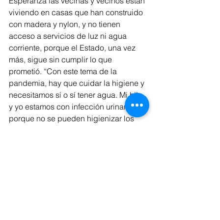
Esperanza las vecinas y vecinos están 
viviendo en casas que han construido 
con madera y nylon, y no tienen 
acceso a servicios de luz ni agua 
corriente, porque el Estado, una vez 
más, sigue sin cumplir lo que 
prometió. “Con este tema de la 
pandemia, hay que cuidar la higiene y 
necesitamos sí o sí tener agua. Mi hija 
y yo estamos con infección urinaria 
porque no se pueden higienizar los 
baños como se debe. Hemos pedido 
ayuda, algunos vecinos nos acercaron 
bidones de agua, pero no es 
suficiente. Ha habido un caso de 
coronavirus acá cerca y necesitamos 
respuesta” indicó Claudia, una de las 
vecinas que integra la organización 
Jóvenes al Frente, en 
entrevista con La 